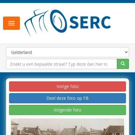
Toggle
navigation
Vorige foto
Deel deze foto op FB
Volgende foto