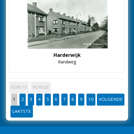
Harderwijk
Randweg
EERSTE
VORIGE
1
2
3
4
5
6
7
8
9
10
VOLGENDE
LAATSTE