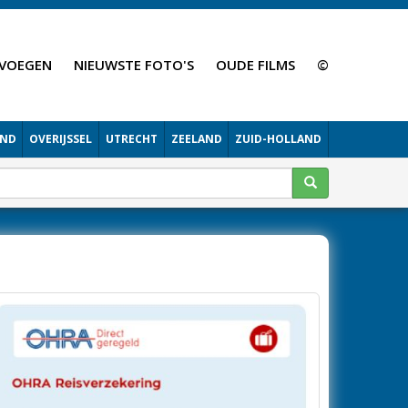
VOEGEN
NIEUWSTE FOTO'S
OUDE FILMS
©
AND
OVERIJSSEL
UTRECHT
ZEELAND
ZUID-HOLLAND