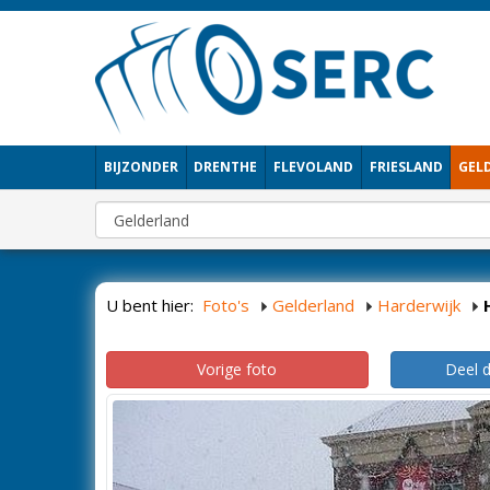
BIJZONDER
DRENTHE
FLEVOLAND
FRIESLAND
GEL
U bent hier:
Foto's
Gelderland
Harderwijk
Vorige foto
Deel 