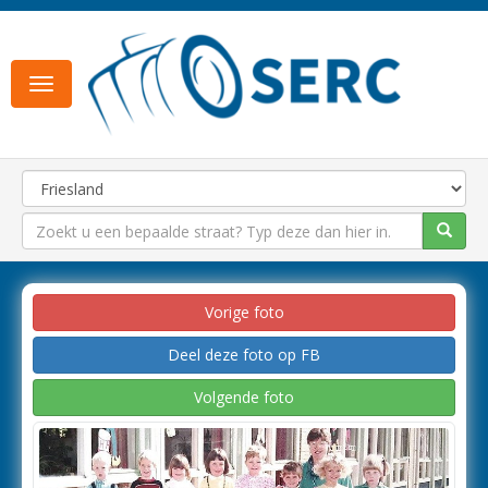
Toggle
navigation
Vorige foto
Deel deze foto op FB
Volgende foto