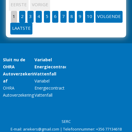
EERSTE
VORIGE
1
2
3
4
5
6
7
8
9
10
VOLGENDE
LAATSTE
SERC
E-mail:
ariekers@gmail.com
| Telefoonnummer:
+356 77134618