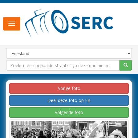
Toggle
navigation
Vorige foto
Deel deze foto op FB
Volgende foto