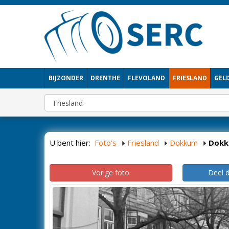
BIJZONDER
DRENTHE
FLEVOLAND
FRIESLAND
GEL
U bent hier:
Foto's
Friesland
Dokkum
Dok
Vorige foto
Deel 