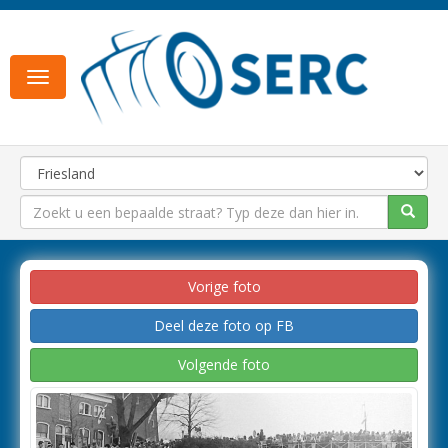
Toggle
navigation
Vorige foto
Deel deze foto op FB
Volgende foto