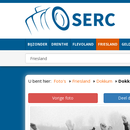
BIJZONDER
DRENTHE
FLEVOLAND
FRIESLAND
GEL
U bent hier:
Foto's
Friesland
Dokkum
Dok
Vorige foto
Deel 