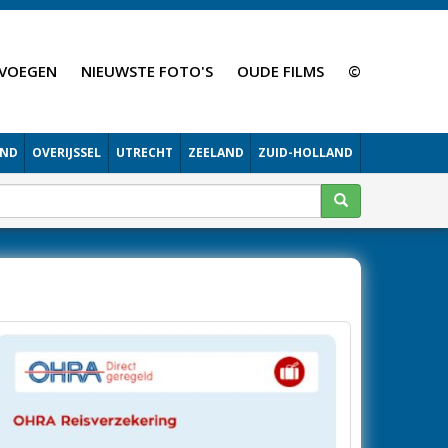
VOEGEN
NIEUWSTE FOTO'S
OUDE FILMS
©
AND
OVERIJSSEL
UTRECHT
ZEELAND
ZUID-HOLLAND