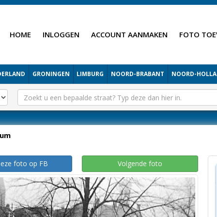
HOME
INLOGGEN
ACCOUNT AANMAKEN
FOTO TOE
DERLAND
GRONINGEN
LIMBURG
NOORD-BRABANT
NOORD-HOLL
kum
deze foto op FB
Volgende foto