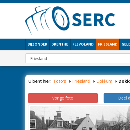
BIJZONDER
DRENTHE
FLEVOLAND
FRIESLAND
GEL
U bent hier:
Foto's
Friesland
Dokkum
Dok
Vorige foto
Deel 