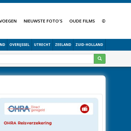
VOEGEN
NIEUWSTE FOTO'S
OUDE FILMS
©
AND
OVERIJSSEL
UTRECHT
ZEELAND
ZUID-HOLLAND