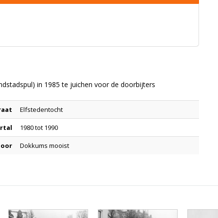
stadspul) in 1985 te juichen voor de doorbijters
raat
Elfstedentocht
rtal
1980 tot 1990
door
Dokkums mooist