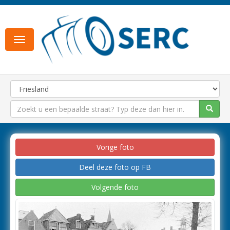
Toggle
navigation
Vorige foto
Deel deze foto op FB
Volgende foto