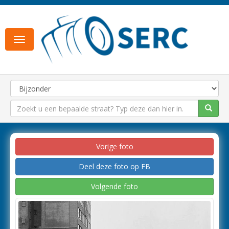
Toggle
navigation
Vorige foto
Deel deze foto op FB
Volgende foto