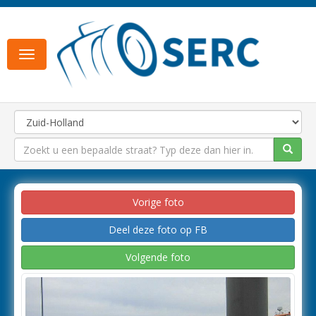
Toggle
navigation
Vorige foto
Deel deze foto op FB
Volgende foto