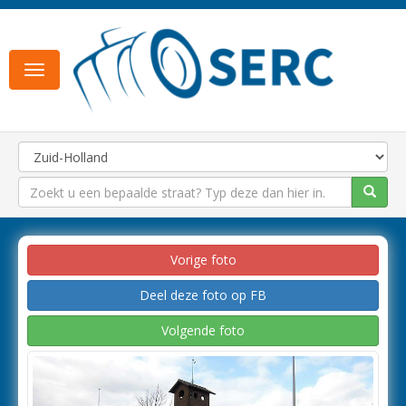
Toggle
navigation
Vorige foto
Deel deze foto op FB
Volgende foto