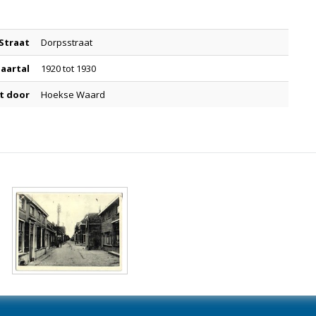
Straat
Dorpsstraat
Jaartal
1920 tot 1930
t door
Hoekse Waard