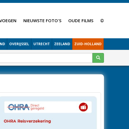
VOEGEN
NIEUWSTE FOTO'S
OUDE FILMS
©
AND
OVERIJSSEL
UTRECHT
ZEELAND
ZUID-HOLLAND