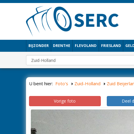
BIJZONDER
DRENTHE
FLEVOLAND
FRIESLAND
GEL
U bent hier:
Foto's
Zuid-Holland
Zuid Beijerla
Vorige foto
Deel 