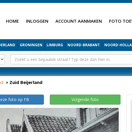
HOME
INLOGGEN
ACCOUNT AANMAKEN
FOTO TOE
DERLAND
GRONINGEN
LIMBURG
NOORD-BRABANT
NOORD-HOLL
nd
Zuid Beijerland
deze foto op FB
Volgende foto