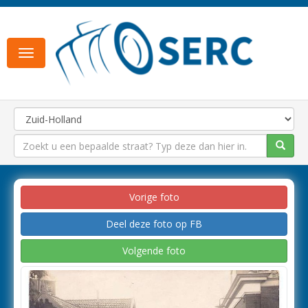
Toggle
navigation
Vorige foto
Deel deze foto op FB
Volgende foto