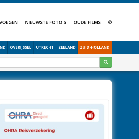
VOEGEN
NIEUWSTE FOTO'S
OUDE FILMS
©
AND
OVERIJSSEL
UTRECHT
ZEELAND
ZUID-HOLLAND