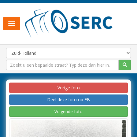
Toggle
navigation
Vorige foto
Deel deze foto op FB
Volgende foto