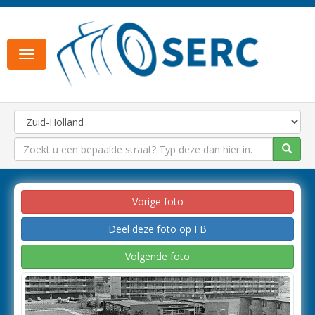
Toggle
navigation
Vorige foto
Deel deze foto op FB
Volgende foto