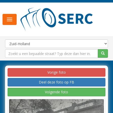
Toggle
navigation
Vorige foto
Deel deze foto op FB
Volgende foto