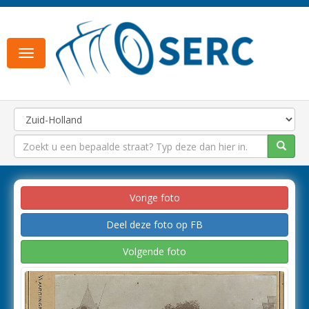
Toggle
navigation
Vorige foto
Deel deze foto op FB
Volgende foto