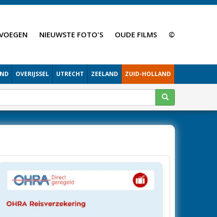
VOEGEN
NIEUWSTE FOTO'S
OUDE FILMS
©
AND
OVERIJSSEL
UTRECHT
ZEELAND
ZUID-HOLLAND