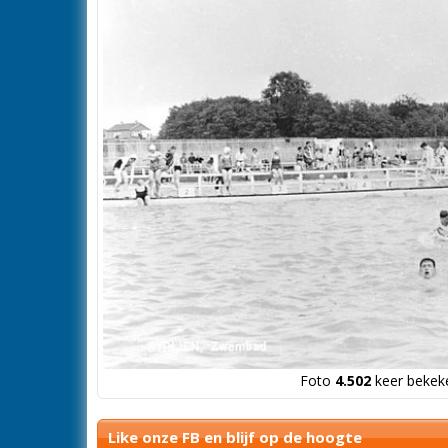
Foto
4.502
keer bekeke
Like onze FB en blijf op de hoogte