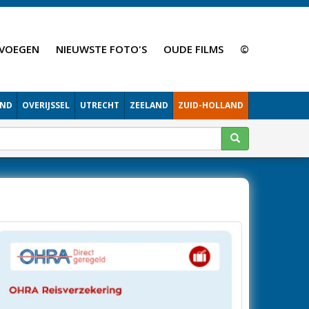
VOEGEN
NIEUWSTE FOTO'S
OUDE FILMS
©
AND
OVERIJSSEL
UTRECHT
ZEELAND
ZUID-HOLLAND