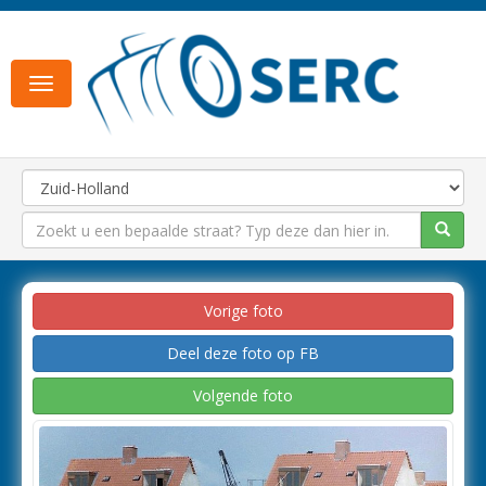
Toggle
navigation
Vorige foto
Deel deze foto op FB
Volgende foto