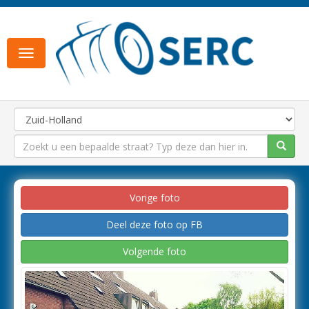
Toggle
navigation
Vorige foto
Deel deze foto op FB
Volgende foto