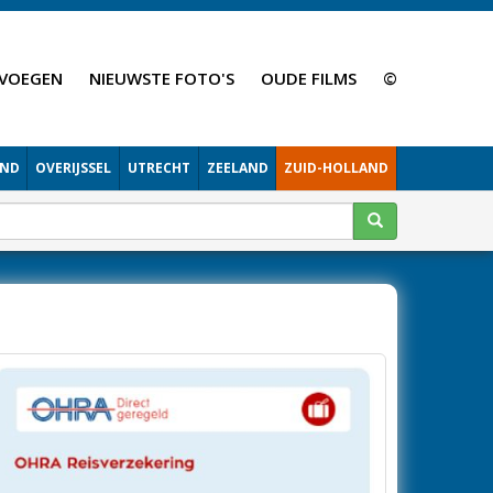
VOEGEN
NIEUWSTE FOTO'S
OUDE FILMS
©
AND
OVERIJSSEL
UTRECHT
ZEELAND
ZUID-HOLLAND