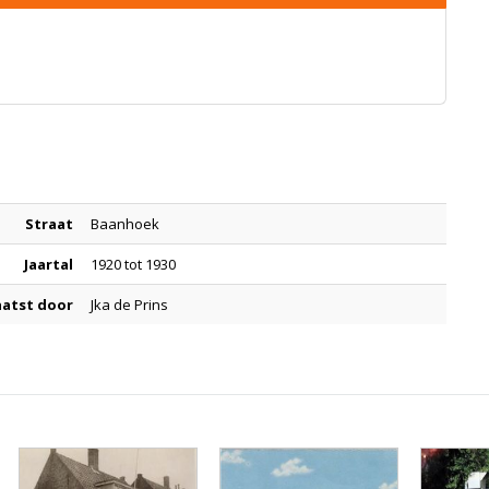
Straat
Baanhoek
Jaartal
1920 tot 1930
aatst door
Jka de Prins