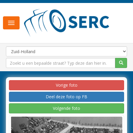
Toggle
navigation
Vorige foto
Deel deze foto op FB
Volgende foto