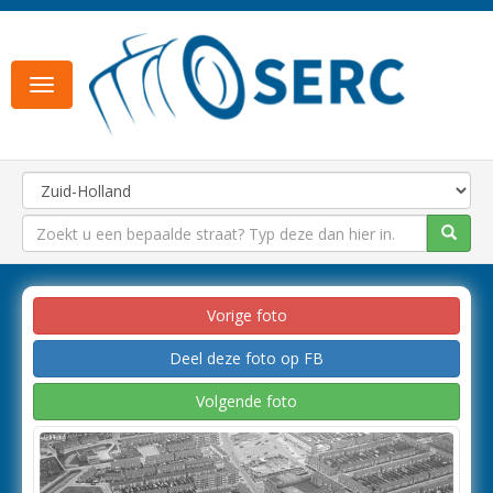
Toggle
navigation
Vorige foto
Deel deze foto op FB
Volgende foto