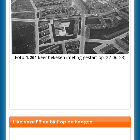
Foto
1.261
keer bekeken (meting gestart op: 22-06-23)
Like onze FB en blijf op de hoogte