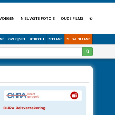
VOEGEN
NIEUWSTE FOTO'S
OUDE FILMS
©
AND
OVERIJSSEL
UTRECHT
ZEELAND
ZUID-HOLLAND