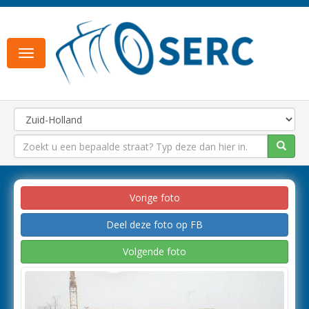
Toggle
navigation
Vorige foto
Deel deze foto op FB
Volgende foto