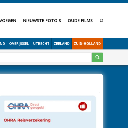
VOEGEN
NIEUWSTE FOTO'S
OUDE FILMS
©
AND
OVERIJSSEL
UTRECHT
ZEELAND
ZUID-HOLLAND