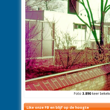
Foto
3.890
keer bekeke
Like onze FB en blijf op de hoogte