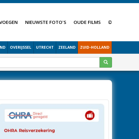
VOEGEN
NIEUWSTE FOTO'S
OUDE FILMS
©
AND
OVERIJSSEL
UTRECHT
ZEELAND
ZUID-HOLLAND