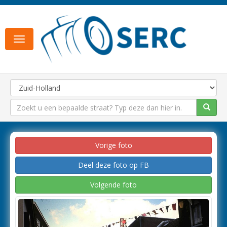
Toggle
navigation
Vorige foto
Deel deze foto op FB
Volgende foto