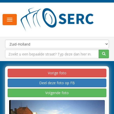
Toggle
navigation
Vorige foto
Deel deze foto op FB
Volgende foto