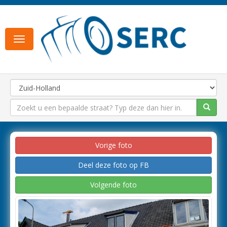
Toggle
navigation
Vorige foto
Deel deze foto op FB
Volgende foto