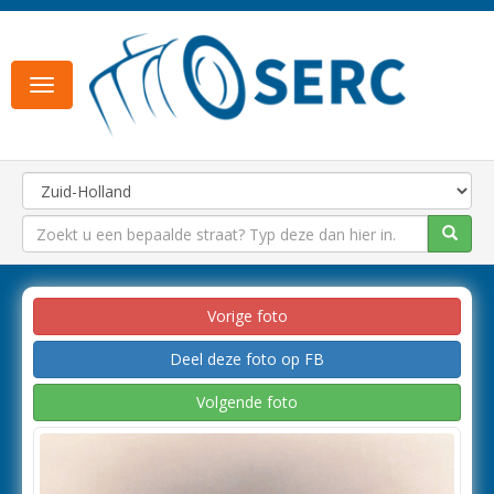
Toggle
navigation
Vorige foto
Deel deze foto op FB
Volgende foto