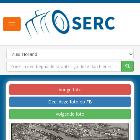
Toggle
navigation
Vorige foto
Deel deze foto op FB
Volgende foto