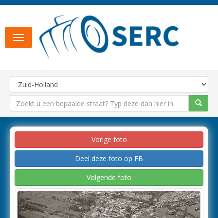
Toggle
navigation
Vorige foto
Deel deze foto op FB
Volgende foto