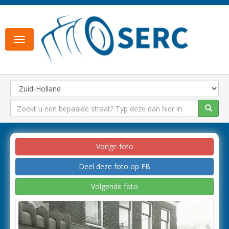
Toggle
navigation
Vorige foto
Deel deze foto op FB
Volgende foto