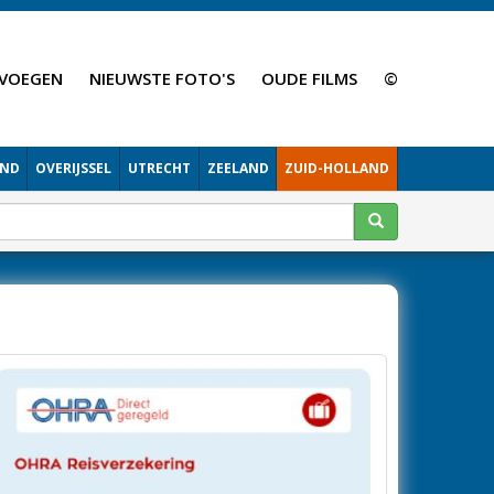
VOEGEN
NIEUWSTE FOTO'S
OUDE FILMS
©
AND
OVERIJSSEL
UTRECHT
ZEELAND
ZUID-HOLLAND