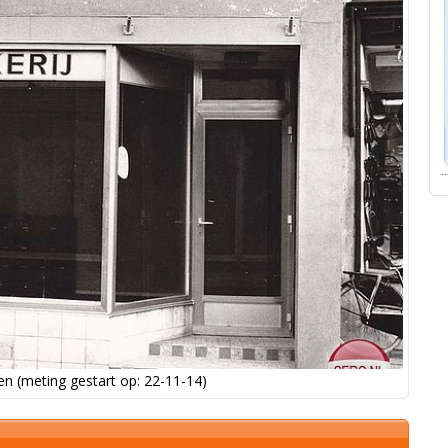
n (meting gestart op: 22-11-14)