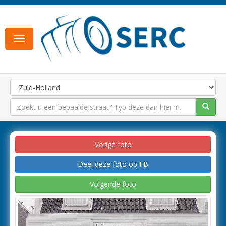
Toggle
navigation
Vorige foto
Deel deze foto op FB
Volgende foto