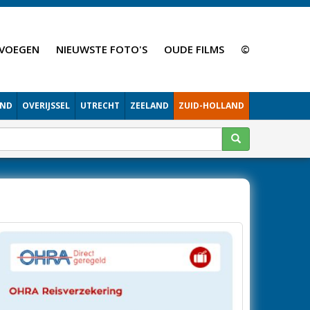
VOEGEN
NIEUWSTE FOTO'S
OUDE FILMS
©
AND
OVERIJSSEL
UTRECHT
ZEELAND
ZUID-HOLLAND