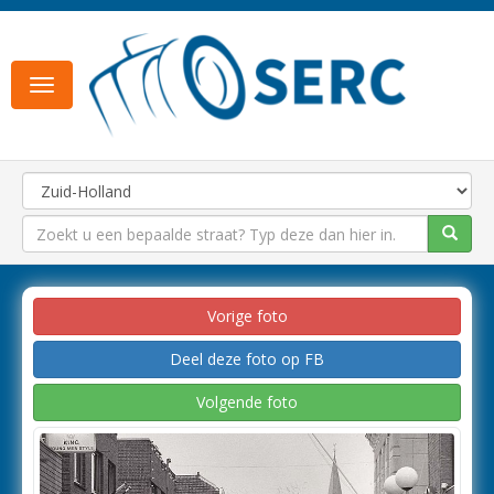
Toggle
navigation
Vorige foto
Deel deze foto op FB
Volgende foto