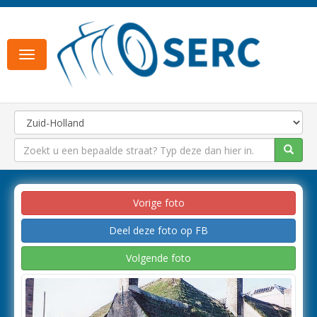
Toggle
navigation
Vorige foto
Deel deze foto op FB
Volgende foto