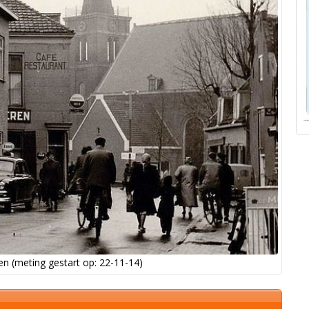
n (meting gestart op: 22-11-14)