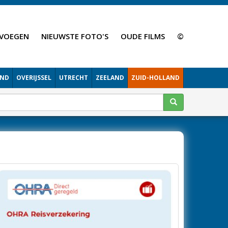
VOEGEN
NIEUWSTE FOTO'S
OUDE FILMS
©
AND
OVERIJSSEL
UTRECHT
ZEELAND
ZUID-HOLLAND