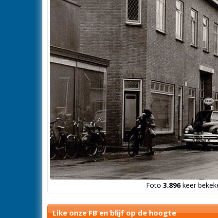
Foto
3.896
keer bekeke
Like onze FB en blijf op de hoogte