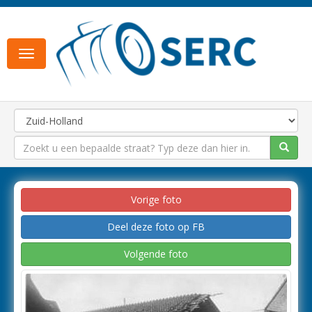
Toggle
navigation
Vorige foto
Deel deze foto op FB
Volgende foto