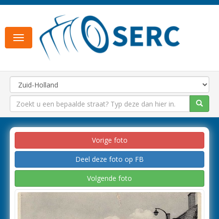
Toggle
navigation
Vorige foto
Deel deze foto op FB
Volgende foto