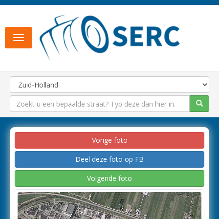
Toggle
navigation
Vorige foto
Deel deze foto op FB
Volgende foto