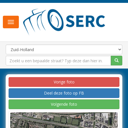
Toggle
navigation
Vorige foto
Deel deze foto op FB
Volgende foto