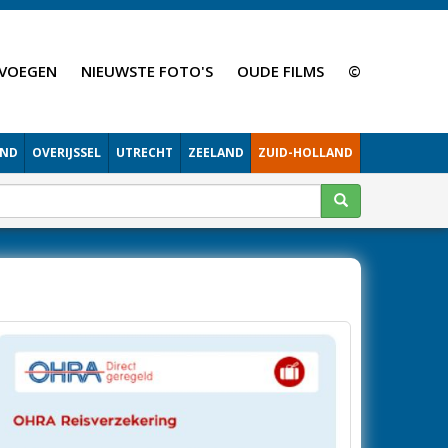
VOEGEN
NIEUWSTE FOTO'S
OUDE FILMS
©
AND
OVERIJSSEL
UTRECHT
ZEELAND
ZUID-HOLLAND