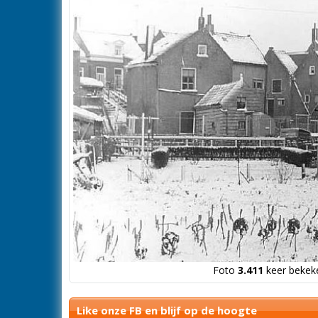
Foto
3.411
keer bekeke
Like onze FB en blijf op de hoogte